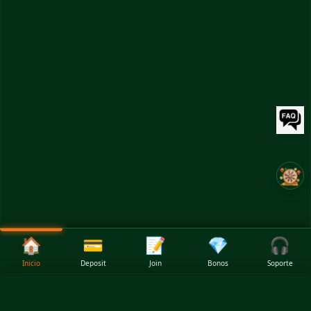
🏠
💳
📝
💎
🎧
Inicio
Deposit
Join
Bonos
Soporte
✕
Select Language