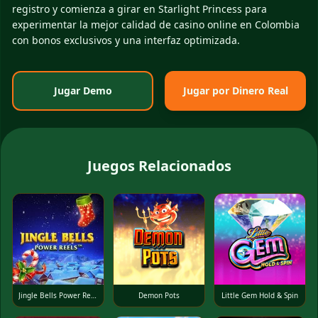
registro y comienza a girar en Starlight Princess para
experimentar la mejor calidad de casino online en Colombia
con bonos exclusivos y una interfaz optimizada.
Jugar Demo
Jugar por Dinero Real
Juegos Relacionados
Jingle Bells Power Reels
Demon Pots
Little Gem Hold & Spin