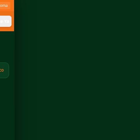
ioma
te Ya
CO