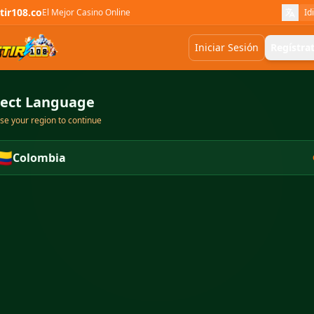
tir108.co
El Mejor Casino Online
Id
Iniciar Sesión
Regístra
lect Language
e your region to continue
🇴
Colombia