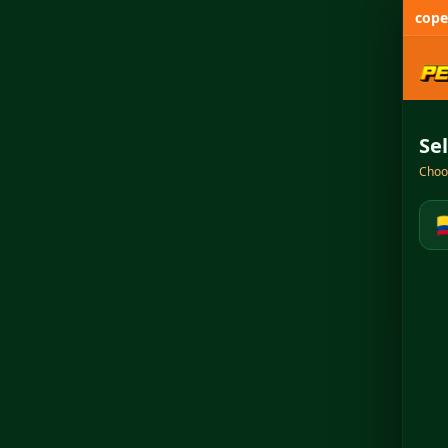
cope
Se
Choos
