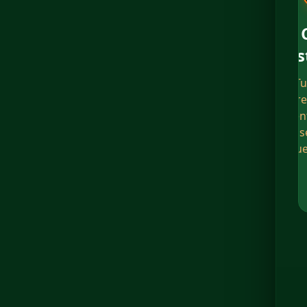
In
Tu
re
cuen
de s
que