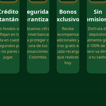
Crédito
Seguridad
Bonos
Sin
stantáneo
Garantizada
Exclusivos
Comisio
s fondos se
Utilizamos cifrado
Recibe
Disfruta 
flejan en tu
de nivel bancario
recompensas
depósito
ta en cuestión
para proteger cada
adicionales y
totalmente gr
egundos para
una de tus
giros gratis en
el 100% de
 no pares de
transacciones en
cada recarga
dinero va dir
jugar.
Colombia.
que realices
a tu saldo
hoy.