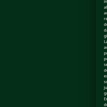
i
a
a
r
d
d
g
L
a
p
p
s
d
e
s
j
g
E
d