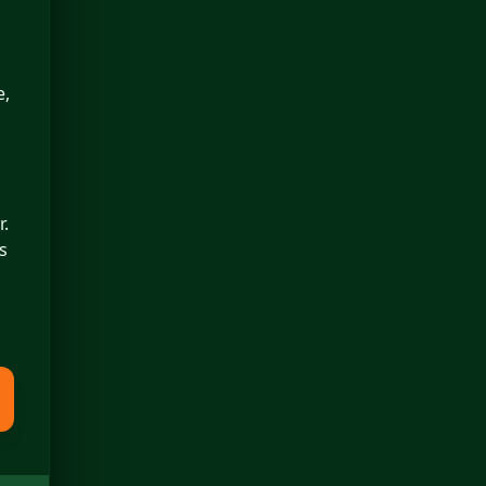
e,
r.
s