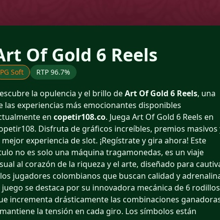
▶
Art Of Gold 6 Reels
PG Soft
RTP 96.7%
escubre la opulencia y el brillo de
Art Of Gold 6 Reels
, una
e las experiencias más emocionantes disponibles
ctualmente en
copetir108.co
. Juega Art Of Gold 6 Reels en
opetir108. Disfruta de gráficos increíbles, premios masivos 
a mejor experiencia de slot. ¡Regístrate y gira ahora! Este
ítulo no es solo una máquina tragamonedas, es un viaje
isual al corazón de la riqueza y el arte, diseñado para cautiv
 los jugadores colombianos que buscan calidad y adrenalin
l juego se destaca por su innovadora mecánica de 6 rodillos
ue incrementa drásticamente las combinaciones ganadora
 mantiene la tensión en cada giro. Los símbolos están