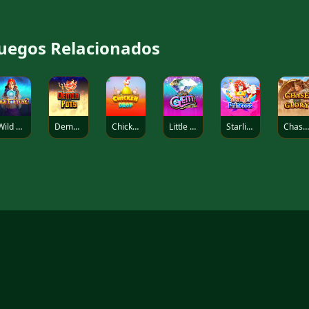
uegos Relacionados
Wild Fortune
Demon Pots
Chicken Drop
Little Gem Hold & Spin
Starlight Princess
Chase For Glory