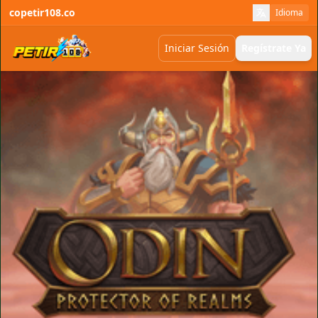
copetir108.co
Idioma
Iniciar Sesión
Regístrate Ya