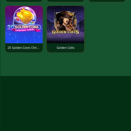
20 Golden Coins Christmas Edition
Golden Colts