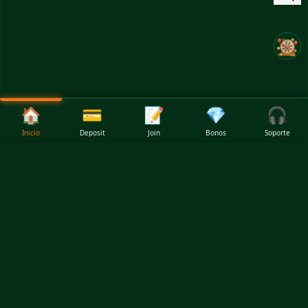
🏠
💳
📝
💎
🎧
Inicio
Deposit
Join
Bonos
Soporte
✕
Select Language
🇨🇴
✓
Colombia
Crabbin Crazy en copetir108.co |
⚙️
¡Juega y Gana Hoy!