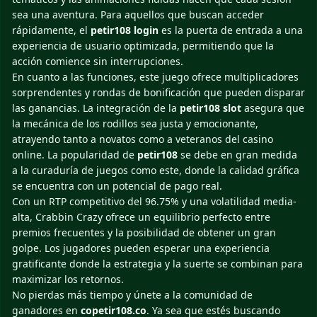
sea una aventura. Para aquellos que buscan acceder
rápidamente, el
petir108 login
es la puerta de entrada a una
experiencia de usuario optimizada, permitiendo que la
acción comience sin interrupciones.
En cuanto a las funciones, este juego ofrece multiplicadores
sorprendentes y rondas de bonificación que pueden disparar
las ganancias. La integración de la
petir108 slot
asegura que
la mecánica de los rodillos sea justa y emocionante,
atrayendo tanto a novatos como a veteranos del casino
online. La popularidad de
petir108
se debe en gran medida
a la curaduría de juegos como este, donde la calidad gráfica
se encuentra con un potencial de pago real.
Con un RTP competitivo del 96.75% y una volatilidad media-
alta, Crabbin Crazy ofrece un equilibrio perfecto entre
premios frecuentes y la posibilidad de obtener un gran
golpe. Los jugadores pueden esperar una experiencia
gratificante donde la estrategia y la suerte se combinan para
maximizar los retornos.
No pierdas más tiempo y únete a la comunidad de
ganadores en
copetir108.co
. Ya sea que estés buscando