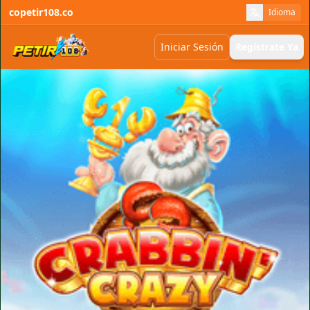
copetir108.co
Idioma
Iniciar Sesión
Regístrate Ya