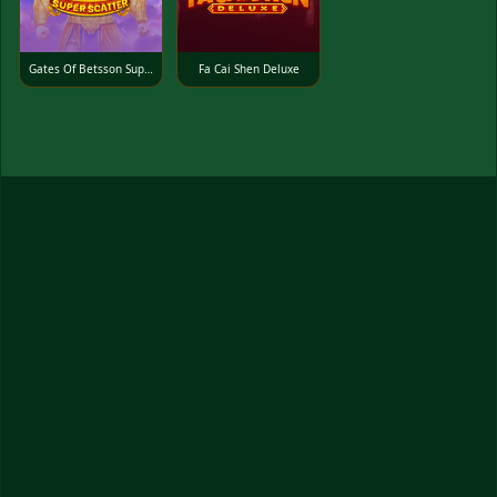
Gates Of Betsson Super Scatter
Fa Cai Shen Deluxe