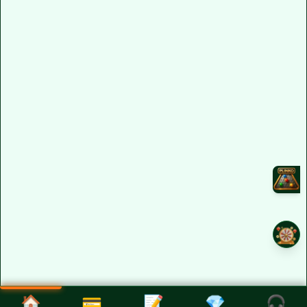
🏠
💳
📝
💎
🎧