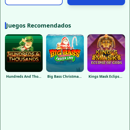
Juegos Recomendados
Hundreds And Thousands
Big Bass Christmas Frozen Lake
Kings Mask Eclipse Of Gods