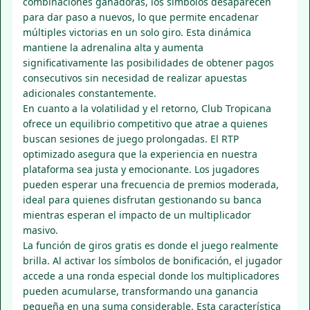
combinaciones ganadoras, los símbolos desaparecen
para dar paso a nuevos, lo que permite encadenar
múltiples victorias en un solo giro. Esta dinámica
mantiene la adrenalina alta y aumenta
significativamente las posibilidades de obtener pagos
consecutivos sin necesidad de realizar apuestas
adicionales constantemente.
En cuanto a la volatilidad y el retorno, Club Tropicana
ofrece un equilibrio competitivo que atrae a quienes
buscan sesiones de juego prolongadas. El RTP
optimizado asegura que la experiencia en nuestra
plataforma sea justa y emocionante. Los jugadores
pueden esperar una frecuencia de premios moderada,
ideal para quienes disfrutan gestionando su banca
mientras esperan el impacto de un multiplicador
masivo.
La función de giros gratis es donde el juego realmente
brilla. Al activar los símbolos de bonificación, el jugador
accede a una ronda especial donde los multiplicadores
pueden acumularse, transformando una ganancia
pequeña en una suma considerable. Esta característica